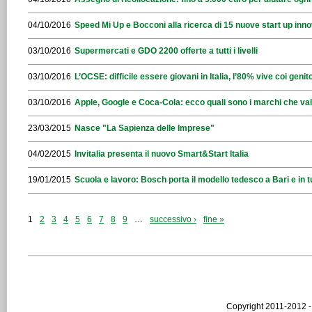
04/10/2016
Speed Mi Up e Bocconi alla ricerca di 15 nuove start up inno
03/10/2016
Supermercati e GDO 2200 offerte a tutti i livelli
03/10/2016
L’OCSE: difficile essere giovani in Italia, l’80% vive coi genito
03/10/2016
Apple, Google e Coca-Cola: ecco quali sono i marchi che val
23/03/2015
Nasce "La Sapienza delle Imprese"
04/02/2015
Invitalia presenta il nuovo Smart&Start Italia
19/01/2015
Scuola e lavoro: Bosch porta il modello tedesco a Bari e in tu
1
2
3
4
5
6
7
8
9
…
successivo ›
fine »
Copyright 2011-2012 -