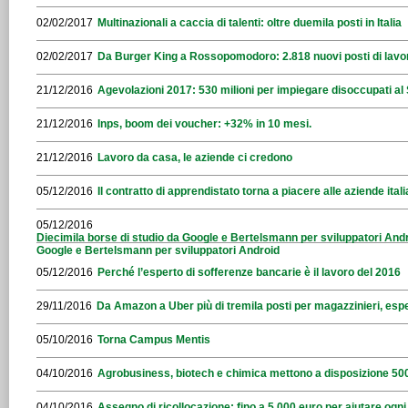
02/02/2017
Multinazionali a caccia di talenti: oltre duemila posti in Italia
02/02/2017
Da Burger King a Rossopomodoro: 2.818 nuovi posti di lavo
21/12/2016
Agevolazioni 2017: 530 milioni per impiegare disoccupati al
21/12/2016
Inps, boom dei voucher: +32% in 10 mesi.
21/12/2016
Lavoro da casa, le aziende ci credono
05/12/2016
Il contratto di apprendistato torna a piacere alle aziende ital
05/12/2016
Diecimila borse di studio da Google e Bertelsmann per sviluppatori Andr
Google e Bertelsmann per sviluppatori Android
05/12/2016
Perché l’esperto di sofferenze bancarie è il lavoro del 2016
29/11/2016
Da Amazon a Uber più di tremila posti per magazzinieri, espe
05/10/2016
Torna Campus Mentis
04/10/2016
Agrobusiness, biotech e chimica mettono a disposizione 500
04/10/2016
Assegno di ricollocazione: fino a 5.000 euro per aiutare ogn