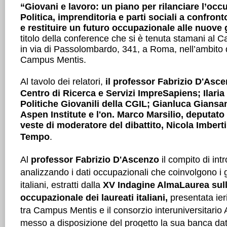
“Giovani e lavoro: un piano per rilanciare l’oc
Politica, imprenditoria e parti sociali a confronto
e restituire un futuro occupazionale alle nuove
titolo della conference che si è tenuta stamani al 
in via di Passolombardo, 341, a Roma, nell’ambito d
Campus Mentis.
Al tavolo dei relatori,
il professor Fabrizio D'Asce
Centro di Ricerca e Servizi ImpreSapiens; Ilaria
Politiche Giovanili della CGIL; Gianluca Giansan
Aspen Institute e l'on. Marco Marsilio, deputato di
veste di moderatore del dibattito, Nicola Imberti,
Tempo
.
Al
professor Fabrizio D'Ascenzo
il compito di intr
analizzando i dati occupazionali che coinvolgono i 
italiani, estratti dalla
XV Indagine AlmaLaurea sul
occupazionale dei laureati italiani,
presentata ieri
tra Campus Mentis e il consorzio interuniversitari
messo a disposizione del progetto la sua banca dati 