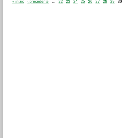
« inizio
‹ precedente
…
22
23
24
25
26
27
28
29
30