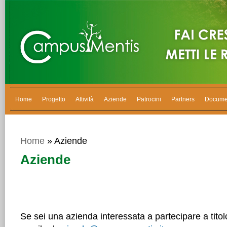
Home
Progetto
Attività
Aziende
Patrocini
Partners
Docume
Home
» Aziende
Aziende
Se sei una azienda interessata a partecipare a titol